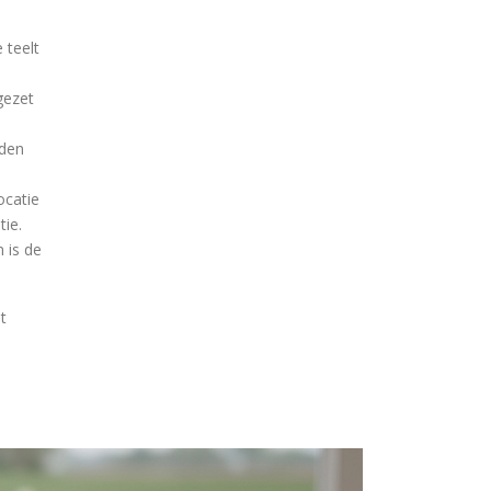
 teelt
gezet
eden
ocatie
tie.
 is de
t