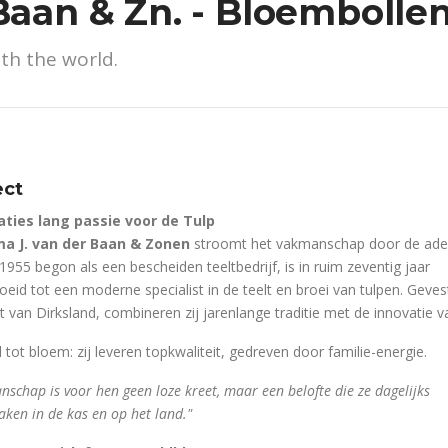
Baan & Zn. - Bloembolle
ith the world.
ect
ties lang passie voor de Tulp
ma J. van der Baan & Zonen
stroomt het vakmanschap door de ade
1955 begon als een bescheiden teeltbedrijf, is in ruim zeventig jaar
oeid tot een moderne specialist in de teelt en broei van tulpen. Gevest
t van Dirksland, combineren zij jarenlange traditie met de innovatie v
 tot bloem: zij leveren topkwaliteit, gedreven door familie-energie.
schap is voor hen geen loze kreet, maar een belofte die ze dagelijks
ken in de kas en op het land."