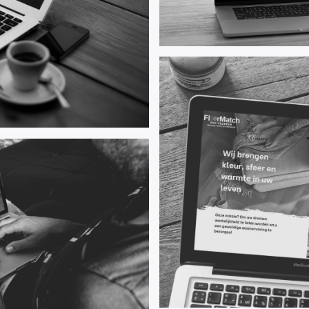
Floormatch, uw vloer en
Overflakkee