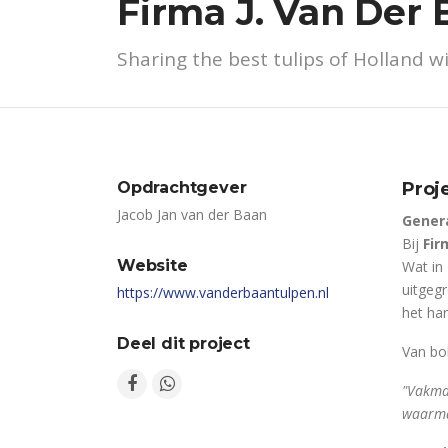
Firma J. Van Der 
Sharing the best tulips of Holland w
Opdrachtgever
Proj
Jacob Jan van der Baan
Genera
Bij
Fir
Website
Wat in 
uitgegr
https://www.vanderbaantulpen.nl
het har
Deel dit project
Van bol
"Vakman
waarma