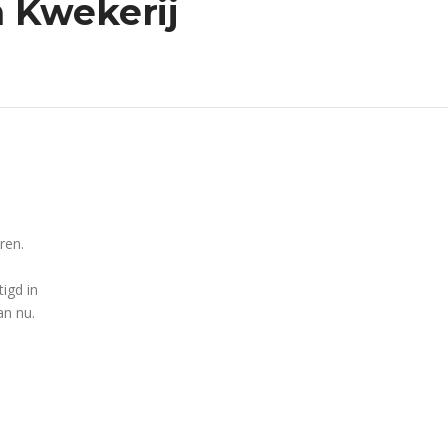
n Kwekerij
ren.
igd in
an nu.