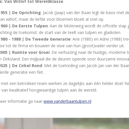
s: Van Witlof tot Wereldklasse
1955 | De Oprichting
: Jacob (Jaap) van der Baan legt de basis met de
van witlof, maar de liefde voor bloemen bloeit al snel op.
1960 | De Eerste Tulpen
: Aan de Molenweg wordt de officiële stap 
richting de toekomst: de start van de teelt van tulpen en gladiolen.
1980 - 1988 | De Tweede Generatie
: Arie (1980) en Adrie (1988) tr
toe tot de firma en bouwen de visie van hun (groot)vader verder uit.
2005 | Ruimte voor Groei
: De verhuizing naar de huidige, moderne l
in Dirksland. Een mijlpaal die de deuren opende voor duurzame innova
2025 | De Cirkel Rond
: Met de toetreding van Jacob-Jan van der Baan
derde generatie een feit.
met een betrokken team werken ze dagelijks aan één helder doel: he
n van kwalitatief hoogwaardige tulpen aan de wereld.
eer informatie ga naar
www.vanderbaantulpen.nl